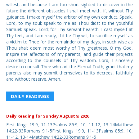
willest, and because I am too short-sighted to discover in the
future the different obstacles I shall meet with, if, without Thy
guidance, I make myself the arbiter of my own conduct. Speak,
Lord, to my soul; speak to me as Thou didst to the youthful
Samuel: Speak, Lord; for Thy servant heareth. I cast myself at
Thy feet, and I am ready, if it be Thy will, to sacrifice myself as
a victim to Thee for the remainder of my days, in such wise as
Thou shalt deem most worthy of Thy greatness. O my God,
inspire the affections of my parents, and guide their projects
according to the counsels of Thy wisdom. Lord, I sincerely
desire to consult Thee who art the Eternal Truth; grant that my
parents also may submit themselves to its decrees, faithfully
and without reserve. Amen.
DAILY READINGS
Daily Reading for Sunday August 9, 2026
First Kings 19:9, 11-13Psalms 85:9, 10, 11-12, 13-14Matthew
14:22-33Romans 9:1-5First Kings 19:9, 11-13Psalms 85:9, 10,
11-12, 13-14Matthew 14:22-33Romans 9:1-5