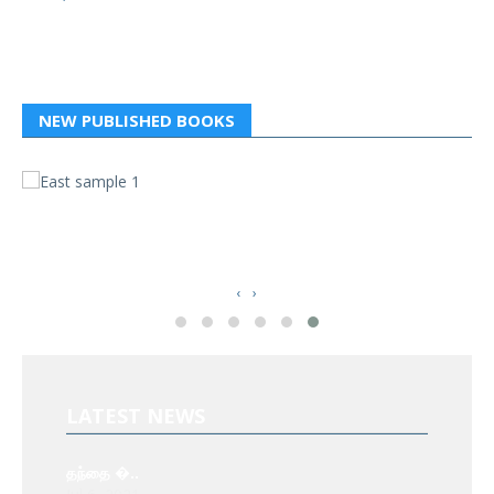
NEW PUBLISHED BOOKS
வ
த
‹
›
LATEST NEWS
தந்தை �..