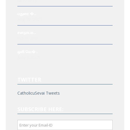
Jul 6, 2021
மதுரை �..
Aug 19, 2021
சனநாயக..
Oct 6, 2021
ஒளி வெ�..
Nov 3, 2021
TWITTER
CatholicuSevai Tweets
SUBSCRIBE HERE: