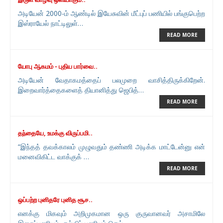
அடியேன் 2000-ம் ஆண்டில் இயேசுவின் மீட்புப் பணியில் பங்குபெற்ற
இஸ்ராயேல் நாட்டிலுள்…
READ MORE
யோபு ஆகமம் - புதிய பார்வை..
அடியேன் வேதாகமத்தைப் பலமுறை வாசித்திருக்கிறேன்.
இறைவார்த்தைகளைத் தியானித்து ஜெபித்…
READ MORE
தந்தையே, உமக்கு விருப்பமி..
“இந்தத் தவக்காலம் முழுவதும் தண்ணி அடிக்க மாட்டேன்னு என்
மனைவிகிட்ட வாக்குக் …
READ MORE
ஒப்பற்ற புனிதரே புனித சூச..
எனக்கு மிகவும் அறிமுகமான ஒரு குருவானவர் அசாமிலே