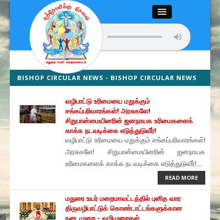
Close
Home
About
BISHOP CIRCULAR NEWS - BISHOP CIRCULAR NEWS
NEWS
Articles
வழிபாட்டு உரிமையை மறுக்கும்
சங்கப்பரிவாரங்கள்! அரசுகளே!
Chairman’s Desk
சிறுபான்மையினரின் ஜனநாயக உரிமைகளைக்
காக்க நடவடிக்கை எடுத்துடுவீர்!
வழிபாட்டு உரிமையை மறுக்கும் சங்கப்பரிவாரங்கள்!
Editor’s Desk
அரசுகளே! சிறுபான்மையினரின் ஜனநாயக
உரிமைகளைக் காக்க நடவடிக்கை எடுத்துடுவீர்!…
News
READ MORE
Magazine
மதுரை உயர் மறைமாவட்டத்தில் புனித வார
திருவழிபாட்டுக் கொண்டாட்டங்களுக்கான
நடைமுறை - வழிமுறைகள்
Media